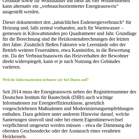
Gebäude sowie für Wohnhäuser mit mehr als vier Wohneinheiten
kann alternativ ein „verbrauchsorientierter Energieausweis“
ausgestellt werden.
Dieser dokumentiert den „tatsächlichen Endenergieverbrauch“ für
Heizung und, falls zentral vorhanden, auch für Warmwasser –
gemessen in Kilowattstunden pro Quadratmeter und Jahr. Grundlage
für die Berechnung sind die Heizkostenabrechnungen der letzten
drei Jahre. Zusätzlich fließen Faktoren wie Leerstände oder der
Betrieb weiterer Feuerstätten, etwa Kaminöfen, in die Bewertung
ein. Da der Verbrauchsausweis das Heizverhalten der Bewohner
direkt widerspiegelt, kann er je nach Nutzung des Gebäudes
variieren.
Welche Informationen nehmen wir bei Ihnen auf?
Seit 2014 muss der Energieausweis neben der Registriernummer des
Deutschen Instituts für Bautechnik (DIBt) auch wichtige
Informationen zur Energieeffizienzklasse, gesetzlich
vorgeschriebenen Maßnahmen und Modernisierungsempfehlungen
enthalten. Dazu gehören unter anderem Hinweise darauf, welche
Sanierungen sinnvoll sind oder bei einem Eigentümerwechsel
verpflichtend umgesetzt werden müssen – etwa die Dämmung der
obersten Geschossdecke oder der Austausch eines veralteten
Heizkessels.